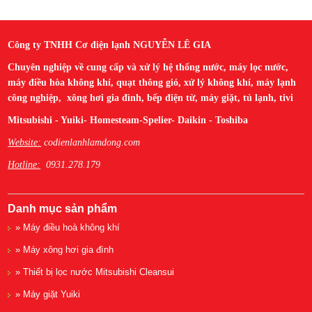
Công ty TNHH Cơ điện lạnh NGUYỄN LÊ GIA
Chuyên nghiệp về cung cấp và xử lý hệ thống nước, máy lọc nước,
máy điều hòa không khí, quạt thông gió, xử lý không khí, máy lạnh
công nghiệp, xông hơi gia đình, bếp điện từ, máy giặt, tủ lạnh, tivi
Mitsubishi - Yuiki- Homesteam-Spelier- Daikin - Toshiba
Website:
codienlanhlamdong.com
Hotline:
0931.278.179
Danh mục sản phẩm
» Máy điều hoà không khí
» Máy xông hơi gia đình
» Thiết bị lọc nước Mitsubishi Cleansui
» Máy giặt Yuiki