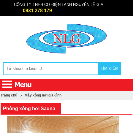
CÔNG TY TNHH CƠ ĐIỆN LẠNH NGUYỄN LÊ GIA
0931 278 179
TÌM KIẾM
Trang chủ
Máy xông hơi gia đình
Phòng xông hơi Sauna