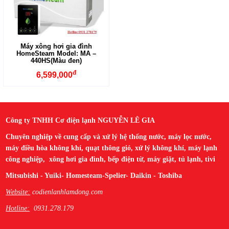
Máy xông hơi gia đình
HomeSteam Model: MA –
440HS(Màu đen)
đ
6,599,000
Công ty TNHH Cơ điện lạnh NGUYỄN LÊ GIA
Chuyên nghiệp về cung cấp và xử lý hệ thống nước, máy lọc nước,
máy điều hòa không khí, quạt thông gió, xử lý không khí, máy lạnh
công nghiệp, xông hơi gia đình, bếp điện từ, máy giặt, tủ lạnh, tivi
Mitsubishi - Yuiki- Homesteam-Spelier- Daikin - Toshiba
Website:
codienlanhlamdong.com
Hotline:
0931.278.179