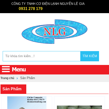
CÔNG TY TNHH CƠ ĐIỆN LẠNH NGUYỄN LÊ GIA
0931 278 179
TÌM KIẾM
Sản Phẩm
Trang chủ
Sản Phẩm