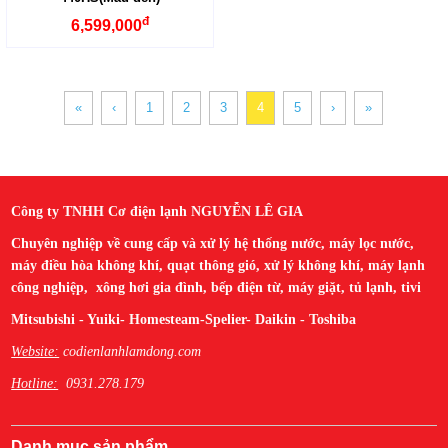
đ
6,599,000
«
‹
1
2
3
4
5
›
»
Công ty TNHH Cơ điện lạnh NGUYỄN LÊ GIA
Chuyên nghiệp về cung cấp và xử lý hệ thống nước, máy lọc nước,
máy điều hòa không khí, quạt thông gió, xử lý không khí, máy lạnh
công nghiệp, xông hơi gia đình, bếp điện từ, máy giặt, tủ lạnh, tivi
Mitsubishi - Yuiki- Homesteam-Spelier- Daikin - Toshiba
Website:
codienlanhlamdong.com
Hotline:
0931.278.179
Danh mục sản phẩm