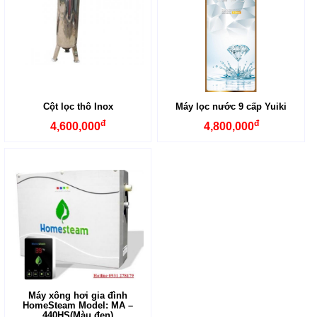
Cột lọc thô Inox
Máy lọc nước 9 cấp Yuiki
đ
đ
4,600,000
4,800,000
Máy xông hơi gia đình
HomeSteam Model: MA –
440HS(Màu đen)